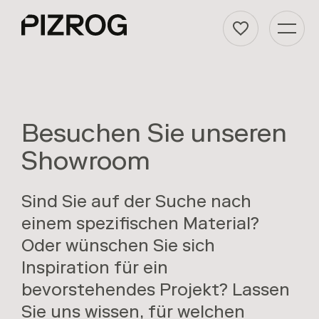
K
a
t
e
g
Besuchen Sie unseren
o
Showroom
r
i
Sind Sie auf der Suche nach
e
einem spezifischen Material?
-
Oder wünschen Sie sich
N
Inspiration für ein
a
bevorstehendes Projekt? Lassen
v
Sie uns wissen, für welchen
i