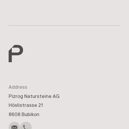
Address
Pizrog Natursteine AG
Höslistrasse 21
Anrufen
Schreiben
Kopieren
Kopieren
8608 Bubikon