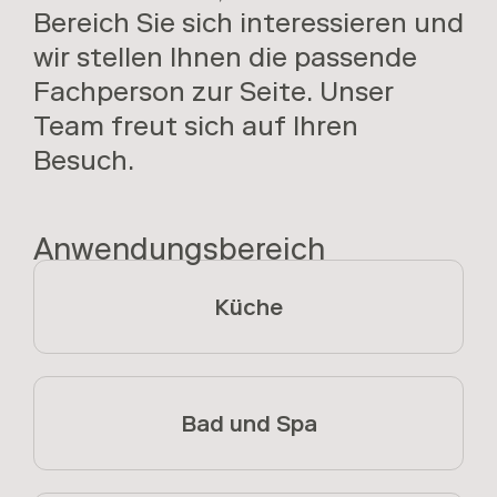
Bereich Sie sich interessieren und
g
wir stellen Ihnen die passende
a
Fachperson zur Seite. Unser
t
Team freut sich auf Ihren
i
Besuch.
o
n
Anwendungsbereich
a
n
Küche
z
e
i
Bad und Spa
g
e
n