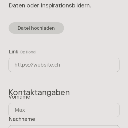
Daten oder Inspirationsbildern.
Datei hochladen
Link
Optional
Kontaktangaben
Vorname
(
r
e
Nachname
q
(
u