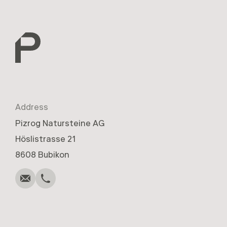
Address
Pizrog Natursteine AG
Höslistrasse 21
Anrufen
Schreiben
Kopieren
Kopieren
8608 Bubikon