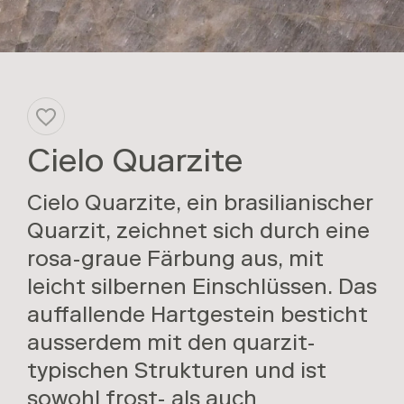
g
a
t
i
o
Cielo Quarzite
n
a
Cielo Quarzite, ein brasilianischer
Quarzit, zeichnet sich durch eine
n
rosa-graue Färbung aus, mit
z
leicht silbernen Einschlüssen. Das
e
auffallende Hartgestein besticht
i
ausserdem mit den quarzit-
g
typischen Strukturen und ist
e
sowohl frost- als auch
n